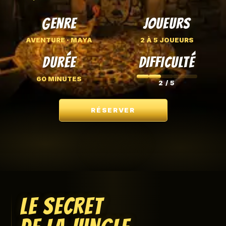
GENRE
JOUEURS
AVENTURE · MAYA
2 À 5 JOUEURS
DURÉE
DIFFICULTÉ
60 MINUTES
2 / 5
RÉSERVER
LE SECRET